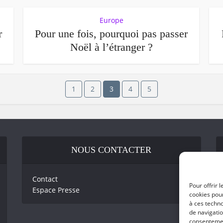
Europe
r
Pour une fois, pourquoi pas passer
Noël à l’étranger ?
1
2
3
4
5
NOUS CONTACTER
Contact
Pour offrir 
Espace Presse
cookies pour
à ces techn
de navigatio
consentement