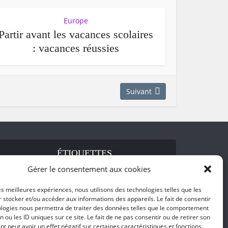
Europe
Partir avant les vacances scolaires
: vacances réussies
Suivant
ÉTIQUETTES
Gérer le consentement aux cookies
Bons plans
Paris
Vidéo
les meilleures expériences, nous utilisons des technologies telles que les
 stocker et/ou accéder aux informations des appareils. Le fait de consentir
ologies nous permettra de traiter des données telles que le comportement
n ou les ID uniques sur ce site. Le fait de ne pas consentir ou de retirer son
 peut avoir un effet négatif sur certaines caractéristiques et fonctions.