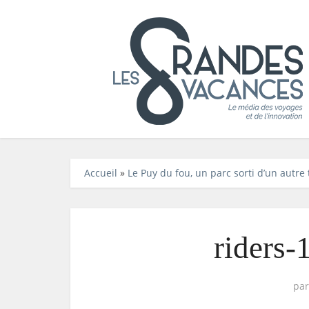
Accueil
»
Le Puy du fou, un parc sorti d’un autre
riders
pa