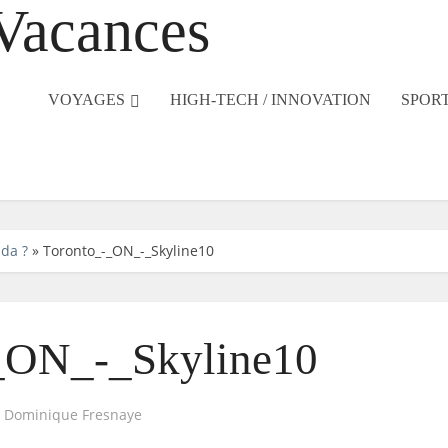
VOYAGES
HIGH-TECH / INNOVATION
SPORT
da ?
»
Toronto_-_ON_-_Skyline10
_ON_-_Skyline10
r
Dominique Fresnaye